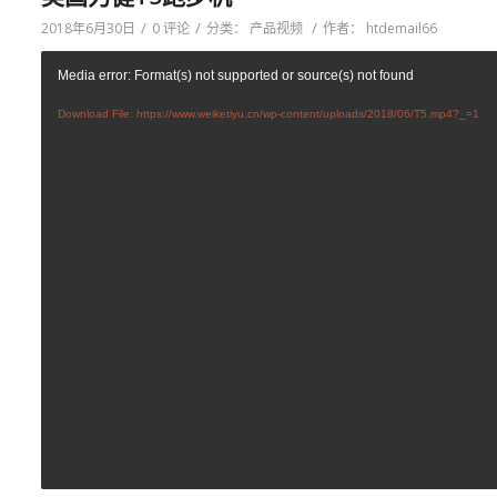
/
/
/
2018年6月30日
0 评论
分类：
产品视频
作者：
htdemail66
Media error: Format(s) not supported or source(s) not found
Download File: https://www.weiketiyu.cn/wp-content/uploads/2018/06/T5.mp4?_=1