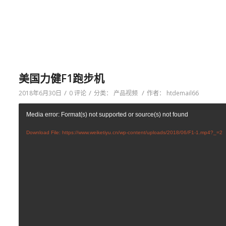
美国力健F1跑步机
/
/
/
2018年6月30日
0 评论
分类：
产品视频
作者：
htdemail66
Media error: Format(s) not supported or source(s) not found
Download File: https://www.weiketiyu.cn/wp-content/uploads/2018/06/F1-1.mp4?_=2