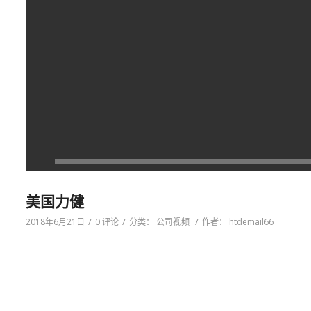
美国力健
/
/
/
2018年6月21日
0 评论
分类：
公司视频
作者：
htdemail66