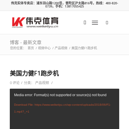
伟克实体专卖店：浦东羽山路1200号，普陀区沪太路816号，热线：400-820-
0739，手机：13817055425
博客 - 最新文章
您的位置：
首页
/
视频中心
/
产品视频
/
美国力健F1跑步机
美国力健F1跑步机
/
/
0 评论
分类：
产品视频
Media error: Format(s) not supported or source(s) not found
Download File: https://www.weiketiyu.cn/wp-content/uploads/2018/06/F1-
1.mp4?_=1