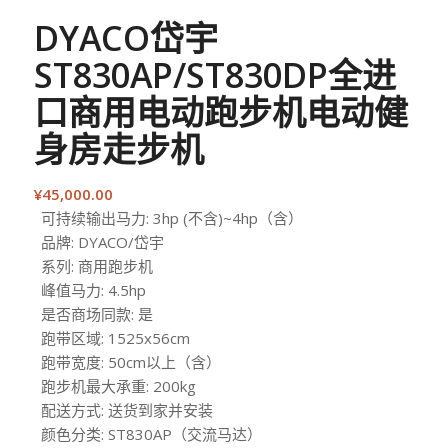
DYACO岱宇
ST830AP/ST830DP全进
口商用电动跑步机电动健
身房走步机
¥
45,000.00
可持续输出马力: 3hp (不含)~4hp（含）
品牌: DYACO/岱宇
系列: 商用跑步机
峰值马力: 4.5hp
是否商场同款: 是
跑带区域: 1525x56cm
跑带宽度: 50cm以上（含）
跑步机最大承重: 200kg
配送方式: 送货到家并安装
颜色分类: ST830AP（交流马达）