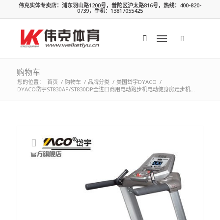
伟克实体专卖店：浦东羽山路1200号，普陀区沪太路816号，热线：400-820-
0739，手机：13817055425
购物车
您的位置：
首页
/
购物车
/
品牌分类
/
美国岱宇DYACO
/
DYACO岱宇ST830AP/ST830DP全进口商用电动跑步机电动健身房走步机...